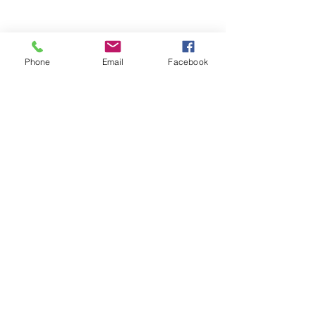
Phone
Email
Facebook
Catering Buffet Criollo Perú
Atención Lima, Perú
Whatsapp:
+51 991 978 666